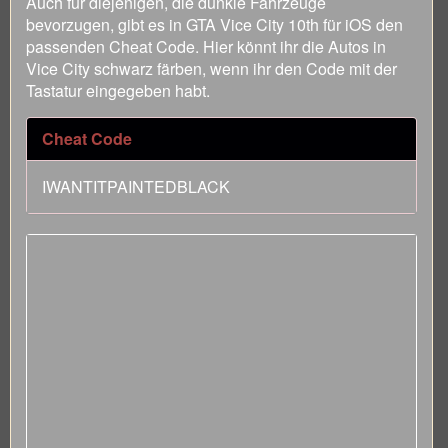
Auch für diejenigen, die dunkle Fahrzeuge
bevorzugen, gibt es in GTA Vice City 10th für iOS den
passenden Cheat Code. Hier könnt ihr die Autos in
Vice City schwarz färben, wenn ihr den Code mit der
Tastatur eingegeben habt.
Cheat Code
IWANTITPAINTEDBLACK