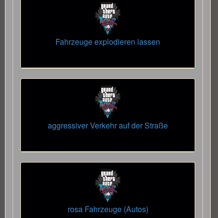
Fahrzeuge explodieren lassen
aggressiver Verkehr auf der Straße
rosa Fahrzeuge (Autos)