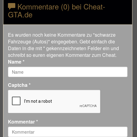
Kommentare (0) bei Cheat-
GTA.de
Es wurden noch keine Kommentare zu "schwarze
Fahrzeuge (Autos)" eingegeben. Gebt einfach die
Daten in die mit * gekennzeichneten Felder ein und
schreibt so euren eigenen Kommentar zum Cheat.
Name *
Captcha *
Kommentar *