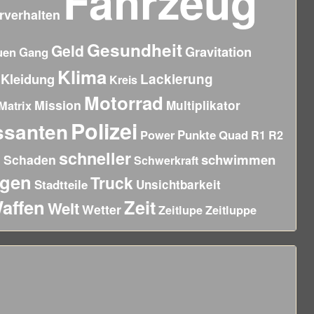
Fahrzeug
rverhalten
Gesundheit
Geld
Gravitation
uen
Gang
Klima
Kleidung
Lackierung
Kreis
Motorrad
Mission
Multiplikator
Matrix
Polizei
ssanten
Power
Punkte
Quad
R1
R2
g
schneller
schwimmen
Schaden
Schwerkraft
agen
Truck
Stadtteile
Unsichtbarkeit
affen
Zeit
Welt
Wetter
Zeitluppe
Zeitlupe