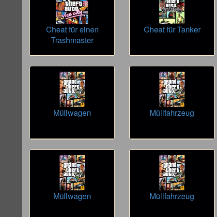
Cheat für einen
Cheat für Tanker
Trashmaster
Müllwagen
Müllfahrzeug
Müllwagen
Müllfahrzeug