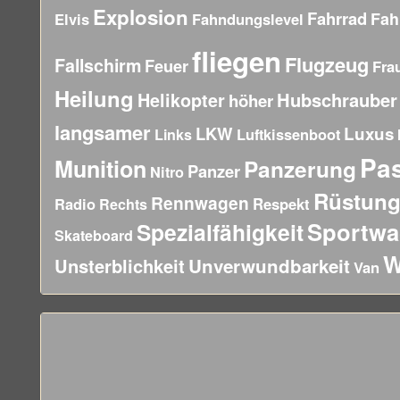
Explosion
Fahrrad
Fah
Elvis
Fahndungslevel
fliegen
Flugzeug
Fallschirm
Feuer
Fra
Heilung
Hubschrauber
Helikopter
höher
langsamer
LKW
Luxus
Luftkissenboot
Links
Pa
Munition
Panzerung
Panzer
Nitro
Rüstun
Rennwagen
Radio
Respekt
Rechts
Sportw
Spezialfähigkeit
Skateboard
W
Unsterblichkeit
Unverwundbarkeit
Van