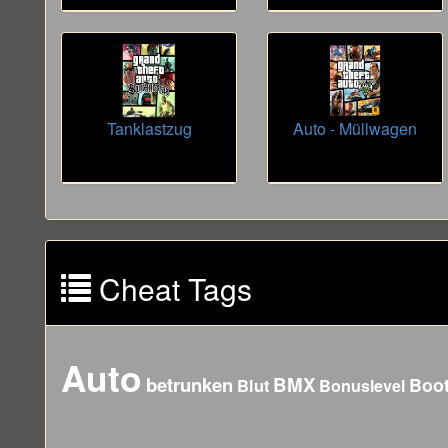
Tanklastzug
Auto - Müllwagen
Cheat Tags
Auto
betrunken
BMX
Boo
Blut
Bonuslevel