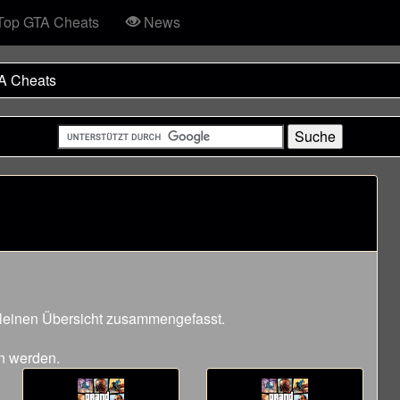
op GTA Cheats
News
A Cheats
 kleinen Übersicht zusammengefasst.
n werden.