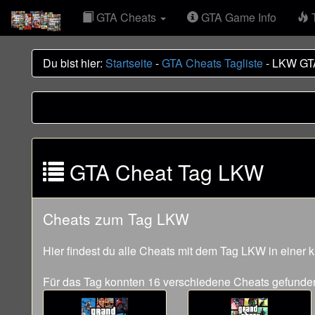
GTA Cheats
GTA Game Info
T
Du bist hier:
Startseite
-
GTA Cheats Tagliste
- LKW GT
GTA Cheat Tag LKW
Cheats zum Tag LKW
Hier findest du alle Cheats mit dem Tag LKW in einer
Für das Tag konnten 16 verschiedene Cheats gefunde