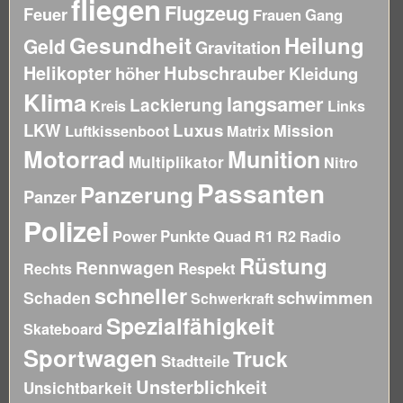
fliegen
Flugzeug
Feuer
Frauen
Gang
Gesundheit
Heilung
Geld
Gravitation
Hubschrauber
Helikopter
höher
Kleidung
Klima
langsamer
Lackierung
Kreis
Links
LKW
Luxus
Mission
Luftkissenboot
Matrix
Motorrad
Munition
Multiplikator
Nitro
Passanten
Panzerung
Panzer
Polizei
Power
Punkte
Quad
Radio
R1
R2
Rüstung
Rennwagen
Respekt
Rechts
schneller
schwimmen
Schaden
Schwerkraft
Spezialfähigkeit
Skateboard
Sportwagen
Truck
Stadtteile
Unsterblichkeit
Unsichtbarkeit