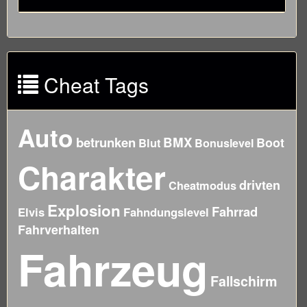
Cheat Tags
Auto
betrunken
BMX
Boot
Blut
Bonuslevel
Charakter
drivten
Cheatmodus
Explosion
Fahrrad
Elvis
Fahndungslevel
Fahrverhalten
Fahrzeug
Fallschirm