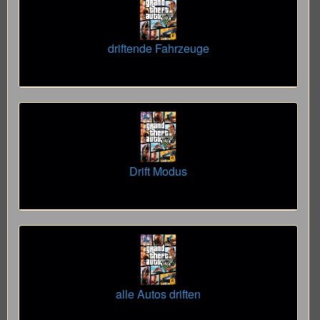
driftende Fahrzeuge
Drift Modus
alle Autos driften