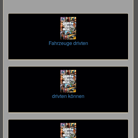
Fahrzeuge drivten
drivten können