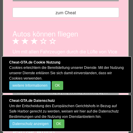
zum Cheat
Autos können fliegen
Um mit allen Fahrzeugen durch die Lüfte von Vice
City fliegen zu können, gibt es diesen Cheat Code
Cheat-GTA.de Cookie Nutzung
für den XBOX Controller. Setz dich in ein A..
Cookies erleichtern die Bereitstellung unserer Dienste. Mit der Nutzung
unserer Dienste erklären Sie sich damit einverstanden, dass wir
Cheat Code
Cookies verwenden.
weitere Informationen
OK
Rechts, Schwarz, B, R, Weiß, Unten, L, R
Cheat-GTA.de Datenschutz
Um der Entscheidung des Europäischen Gerichtshofs in Bezug auf
zum Cheat
Safe Harbor gerecht zu werden, weisen wir hier auf die Datenschutz
Bestimmungen und die Nutzung von Dienstanbietern hin.
Datenschutz anzeigen
OK
Panzer Rhino