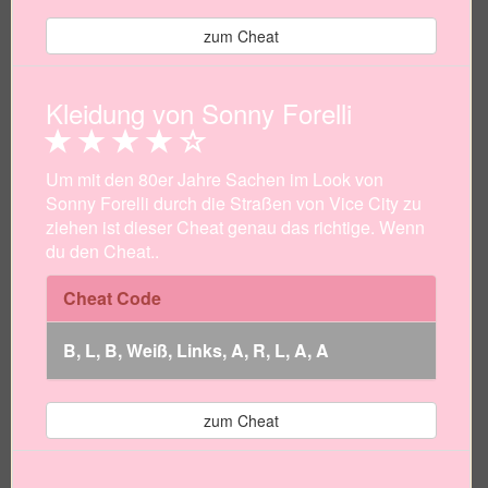
zum Cheat
Kleidung von Sonny Forelli
Um mit den 80er Jahre Sachen im Look von
Sonny Forelli durch die Straßen von Vice City zu
ziehen ist dieser Cheat genau das richtige. Wenn
du den Cheat..
Cheat Code
B, L, B, Weiß, Links, A, R, L, A, A
zum Cheat