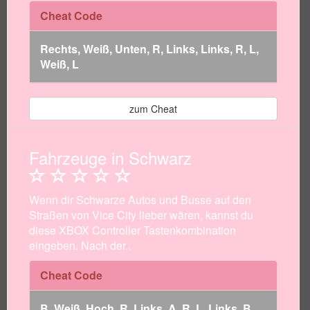
Cheat Code
Rechts, Weiß, Unten, R, Links, Links, R, L,
Weiß, L
zum Cheat
Fahrzeuge in Schwarz
Wenn dir Schwarze Autos und Busse auf den
Straßen von Vice City lieber wären, kannst du
diese XBOX Controller Tastenkombination
eingeben. Nach der..
Cheat Code
B, Weiß, Hoch, R, Links, A, R, L, Links, B