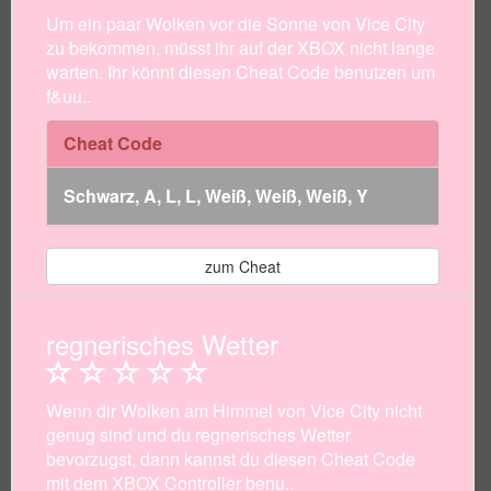
Um ein paar Wolken vor die Sonne von Vice City
zu bekommen, müsst ihr auf der XBOX nicht lange
warten. Ihr könnt diesen Cheat Code benutzen um
f&uu..
Cheat Code
Schwarz, A, L, L, Weiß, Weiß, Weiß, Y
zum Cheat
regnerisches Wetter
Wenn dir Wolken am Himmel von Vice City nicht
genug sind und du regnerisches Wetter
bevorzugst, dann kannst du diesen Cheat Code
mit dem XBOX Controller benu..