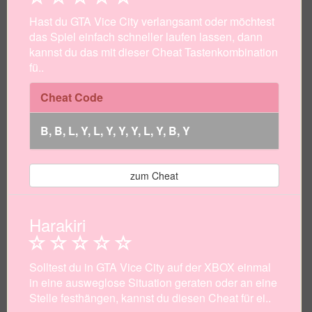
Hast du GTA Vice City verlangsamt oder möchtest
das Spiel einfach schneller laufen lassen, dann
kannst du das mit dieser Cheat Tastenkombination
fü..
Cheat Code
B, B, L, Y, L, Y, Y, Y, L, Y, B, Y
zum Cheat
Harakiri
Solltest du in GTA Vice City auf der XBOX einmal
in eine ausweglose Situation geraten oder an eine
Stelle festhängen, kannst du diesen Cheat für ei..